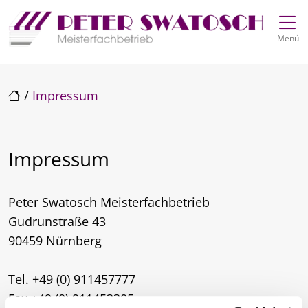
Direkt zur Top-Navigation
Direkt zur Hauptnavigation
Zum Inhalt springen
Direkt zum Footer
Hauptnavigation
Menü
/
Impressum
Impressum
Peter Swatosch Meisterfachbetrieb
Gudrunstraße 43
90459 Nürnberg
Tel.
+49 (0) 911457777
Fax +49 (0) 911453305