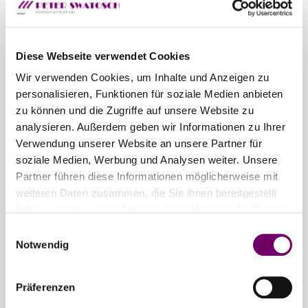
E-Mail
info@swatosch-fenster.de
UST-ID-Nummer: DE 133397711
Diese Webseite verwendet Cookies
Steuernummer: 24027980445
Wir verwenden Cookies, um Inhalte und Anzeigen zu
personalisieren, Funktionen für soziale Medien anbieten
Realisiert von:
zu können und die Zugriffe auf unsere Website zu
KIM Krick Interactive Media GmbH + Co. KG |
analysieren. Außerdem geben wir Informationen zu Ihrer
Verwendung unserer Website an unsere Partner für
www.krick.com
soziale Medien, Werbung und Analysen weiter. Unsere
Partner führen diese Informationen möglicherweise mit
Alle Rechte vorbehalten. Die auf der Website
weiteren Daten zusammen, die Sie ihnen bereitgestellt
verwendeten Texte, Bilder, Grafiken, Dateien usw.
haben oder die sie im Rahmen Ihrer Nutzung der Dienste
unterliegen dem Urheberrecht und anderen
gesammelt haben.
E
Gesetzen zum Schutz des geistigen Eigentums.
Notwendig
i
Ihre Weitergabe, Veränderung, gewerbliche
n
Nutzung oder Verwendung in anderen Websites
w
Präferenzen
i
oder Medien ist nicht gestattet.