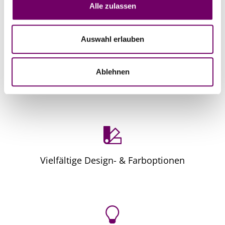
Alle zulassen
s
w
a
Auswahl erlauben
h
l
Ablehnen
Hohe Windstabilität & Langlebigkeit
Vielfältige Design- & Farboptionen