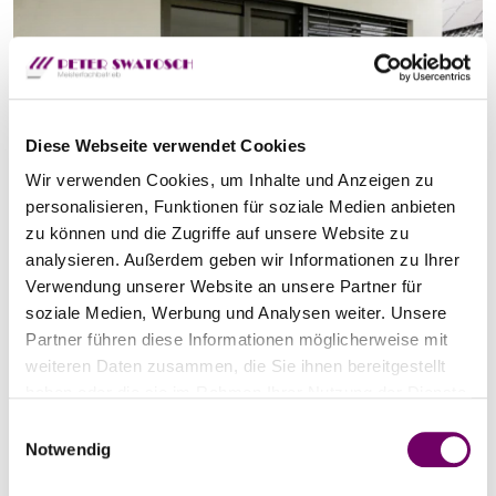
Diese Webseite verwendet Cookies
Wir verwenden Cookies, um Inhalte und Anzeigen zu
personalisieren, Funktionen für soziale Medien anbieten
zu können und die Zugriffe auf unsere Website zu
analysieren. Außerdem geben wir Informationen zu Ihrer
Verwendung unserer Website an unsere Partner für
Insektenschutz-Schiebetür
soziale Medien, Werbung und Analysen weiter. Unsere
Partner führen diese Informationen möglicherweise mit
ideal für große Flächen
weiteren Daten zusammen, die Sie ihnen bereitgestellt
flexible Bedienung innen/außen
haben oder die sie im Rahmen Ihrer Nutzung der Dienste
gesammelt haben.
komfortable Lösung, platzsparend
E
Notwendig
i
Produktdetails
n