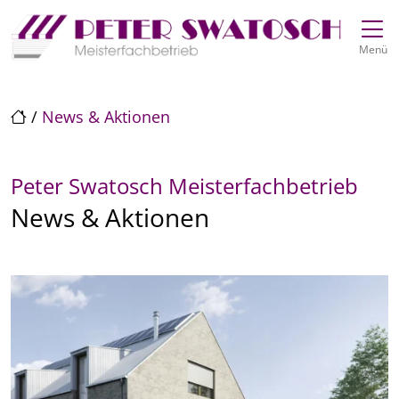
Direkt zur Top-Navigation
Direkt zur Hauptnavigation
Zum Inhalt springen
Direkt zum Footer
Hauptnavigation
Menü
/
News & Aktionen
Peter Swatosch Meisterfachbetrieb
News & Aktionen