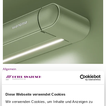
Allgemein
Die neue WAREMA Terrea K55: Design is
personality.
Diese Webseite verwendet Cookies
Mit der neuen Terrea K55 präsentiert WAREMA
Wir verwenden Cookies, um Inhalte und Anzeigen zu
Design ohne Kompromisse. Die Terrassen-