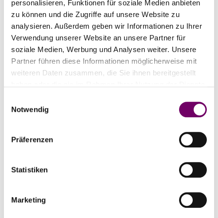
personalisieren, Funktionen für soziale Medien anbieten
Markise überzeugt mit ihrer harmonischen
zu können und die Zugriffe auf unsere Website zu
Kombination…
analysieren. Außerdem geben wir Informationen zu Ihrer
Verwendung unserer Website an unsere Partner für
Mehr lesen
soziale Medien, Werbung und Analysen weiter. Unsere
Partner führen diese Informationen möglicherweise mit
weiteren Daten zusammen, die Sie ihnen bereitgestellt
haben oder die sie im Rahmen Ihrer Nutzung der Dienste
gesammelt haben.
E
Notwendig
i
n
w
Präferenzen
i
l
l
Statistiken
i
g
Marketing
u
Allgemein
n