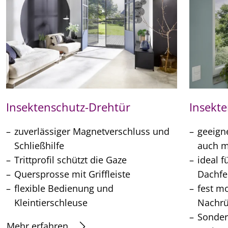
Insektenschutz-Drehtür
Insekt
zuverlässiger Magnetverschluss und
geeigne
Schließhilfe
auch m
Trittprofil schützt die Gaze
ideal 
Quersprosse mit Griffleiste
Dachfe
flexible Bedienung und
fest m
Kleintierschleuse
Nachrü
Sonder
Mehr erfahren