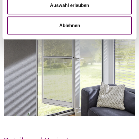
a
Auswahl erlauben
h
l
Ablehnen