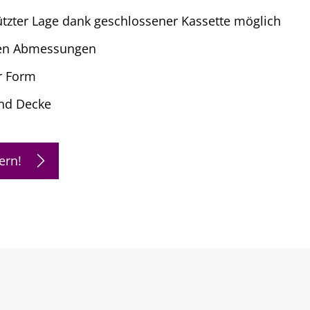
tzter Lage dank geschlossener Kassette möglich
nen Abmessungen
r Form
nd Decke
ern!