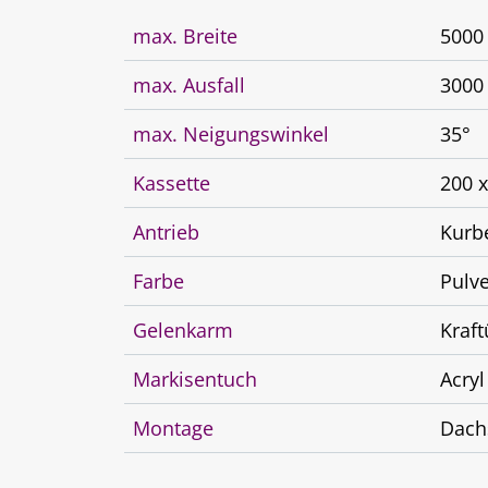
max. Breite
500
max. Ausfall
300
max. Neigungswinkel
35°
Kassette
200 
Antrieb
Kurb
Farbe
Pulv
Gelenkarm
Kraf
Markisentuch
Acryl
Montage
Dach