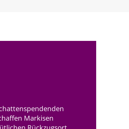
 schattenspendenden
chaffen Markisen
ütlichen Rückzugsort,