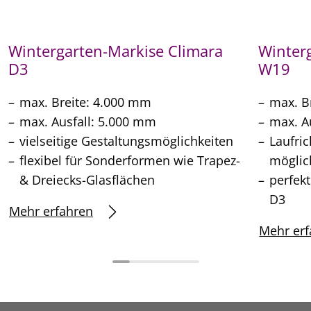
Wintergarten-Markise Climara
Winter
D3
W19
max. Breite: 4.000 mm
max. B
max. Ausfall: 5.000 mm
max. A
vielseitige Gestaltungsmöglichkeiten
Laufri
flexibel für Sonderformen wie Trapez-
möglic
& Dreiecks-Glasflächen
perfek
D3
Mehr erfahren
Mehr erf