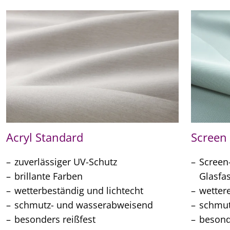
Acryl Standard
Screen
zuverlässiger UV-Schutz
Screen
brillante Farben
Glasfa
wetterbeständig und lichtecht
wetter
schmutz- und wasserabweisend
schmu
besonders reißfest
besond