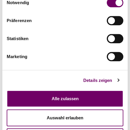
Notwendig
i
n
w
Präferenzen
i
l
l
Statistiken
Details und Varianten
i
g
Marketing
u
n
g
Details zeigen
s
a
u
Alle zulassen
s
w
a
Auswahl erlauben
h
l