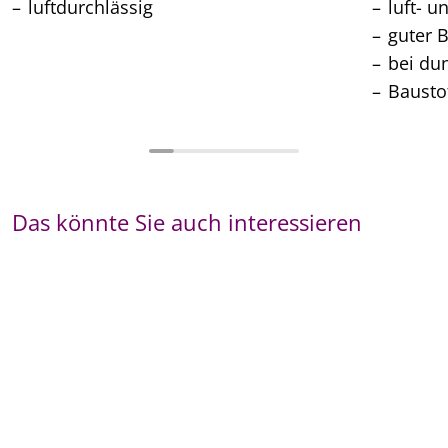
luftdurchlässig
luft- u
guter 
bei du
Bausto
Das könnte Sie auch interessieren