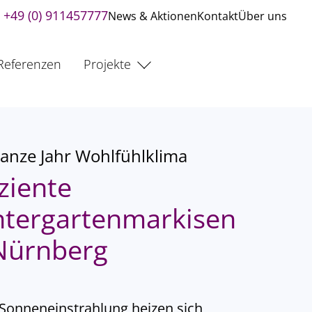
+49 (0) 911457777
News & Aktionen
Kontakt
Über uns
Referenzen
Projekte
anze Jahr Wohlfühlklima
iziente
tergartenmarkisen
Nürnberg
Sonneneinstrahlung heizen sich