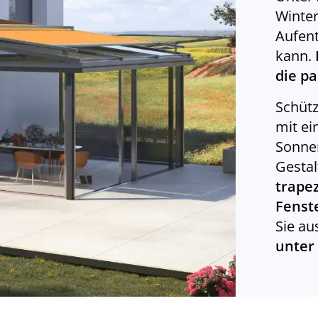
Winter
Aufent
kann.
die p
Schütz
mit ei
Sonnen
Gesta
trape
Fenst
Sie au
unter